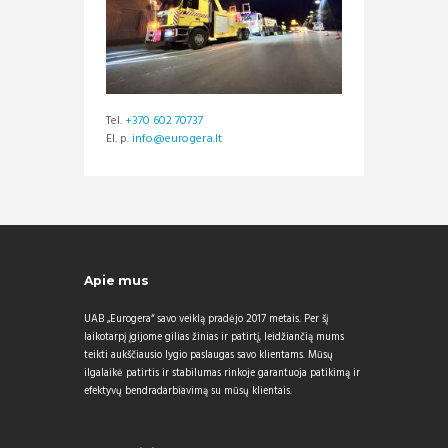
Tel.
+370 602 70737
El. p.
info@eurogera.lt
Apie mus
UAB „Eurogera“ savo veiklą pradėjo 2017 metais. Per šį
laikotarpį įgijome gilias žinias ir patirtį, leidžiančią mums
teikti aukščiausio lygio paslaugas savo klientams. Mūsų
ilgalaikė patirtis ir stabilumas rinkoje garantuoja patikimą ir
efektyvų bendradarbiavimą su mūsų klientais.