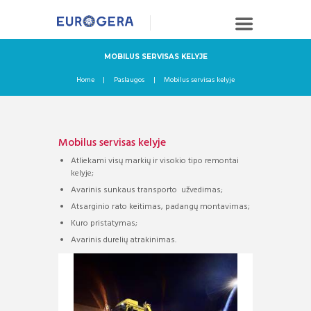
MOBILUS SERVISAS KELYJE
Home
Paslaugos
Mobilus servisas kelyje
Mobilus servisas kelyje
Atliekami visų markių ir visokio tipo remontai
kelyje;
Avarinis sunkaus transporto užvedimas;
Atsarginio rato keitimas, padangų montavimas;
Kuro pristatymas;
Avarinis durelių atrakinimas.